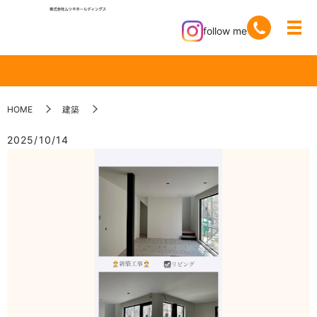
follow me
HOME
建築
2025/10/14