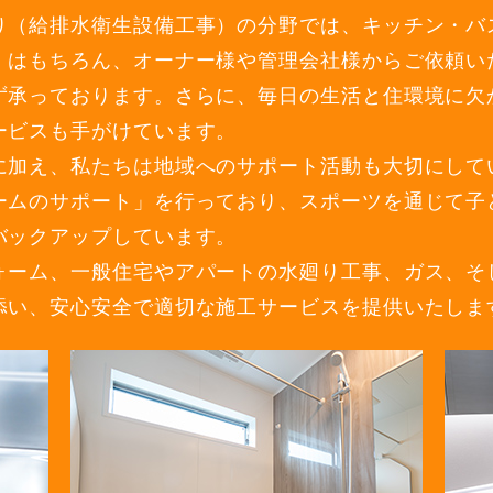
り（給排水衛生設備工事）の分野では、キッチン・バ
」はもちろん、オーナー様や管理会社様からご依頼い
ず承っております。さらに、毎日の生活と住環境に欠
ービスも手がけています。
に加え、私たちは地域へのサポート活動も大切にして
ームのサポート」を行っており、スポーツを通じて子
バックアップしています。
ォーム、一般住宅やアパートの水廻り工事、ガス、そ
添い、安心安全で適切な施工サービスを提供いたしま