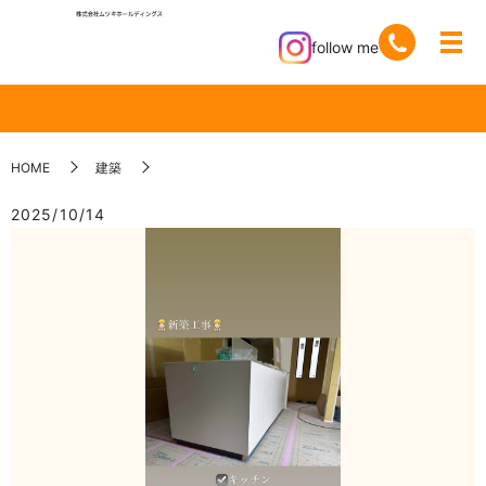
follow me
HOME
建築
2025/10/14