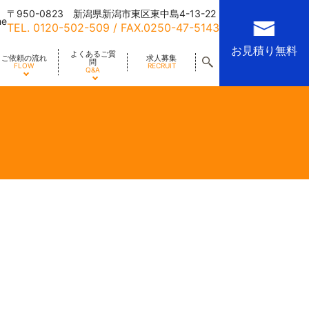
〒950-0823 新潟県新潟市東区東中島4-13-22
me
TEL.
0120-502-509
/ FAX.0250-47-5143
お見積り無料
よくあるご質
ご依頼の流れ
求人募集
問
FLOW
RECRUIT
Q&A