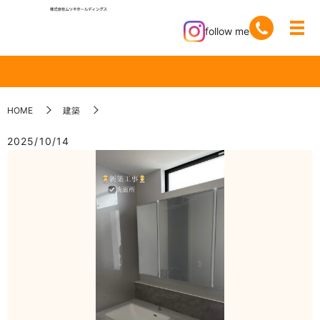
follow me
HOME
建築
2025/10/14