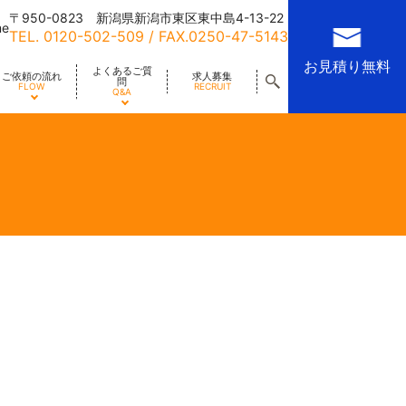
〒950-0823 新潟県新潟市東区東中島4-13-22
me
TEL.
0120-502-509
/ FAX.0250-47-5143
お見積り無料
よくあるご質
ご依頼の流れ
求人募集
問
FLOW
RECRUIT
Q&A