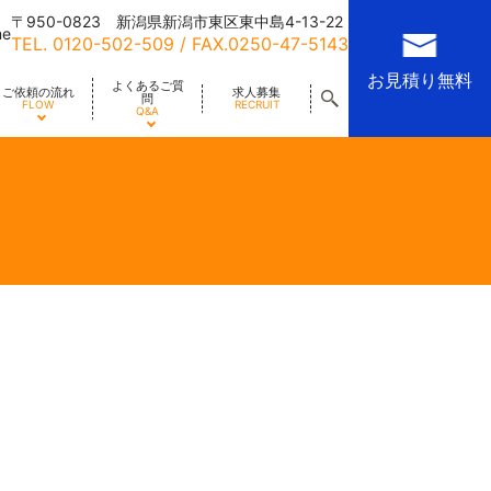
〒950-0823 新潟県新潟市東区東中島4-13-22
me
TEL.
0120-502-509
/ FAX.0250-47-5143
お見積り無料
よくあるご質
ご依頼の流れ
求人募集
問
FLOW
RECRUIT
Q&A