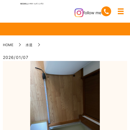
follow me
HOME
水道
2026/01/07