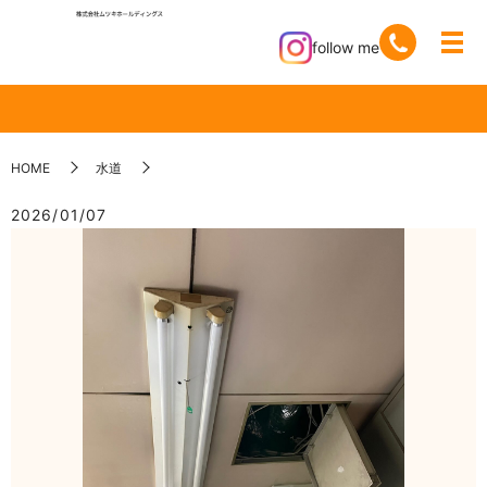
follow me
HOME
水道
2026/01/07