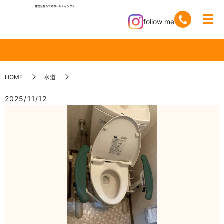
follow me
HOME
水道
2025/11/12