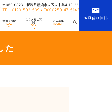
〒950-0823 新潟県新潟市東区東中島4-13-22
me
TEL.
0120-502-509
/ FAX.0250-47-5143
お見積り無料
よくあるご質
ご依頼の流れ
求人募集
問
FLOW
RECRUIT
Q&A
した