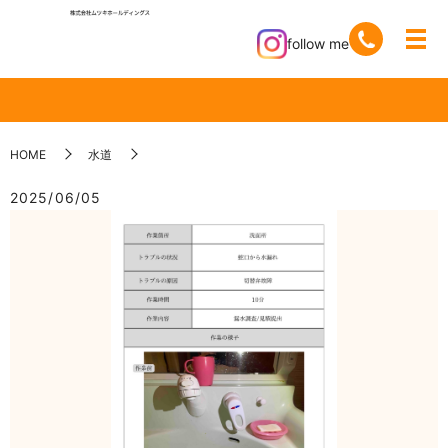
follow me
HOME
水道
2025/06/05