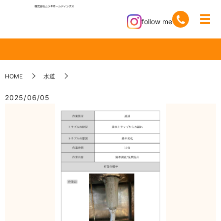
follow me
HOME
水道
2025/06/05