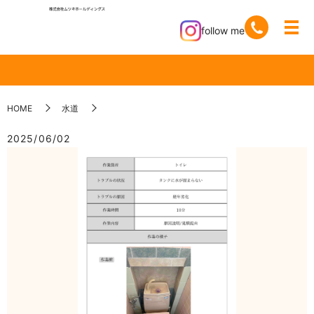
follow me
HOME
水道
2025/06/02