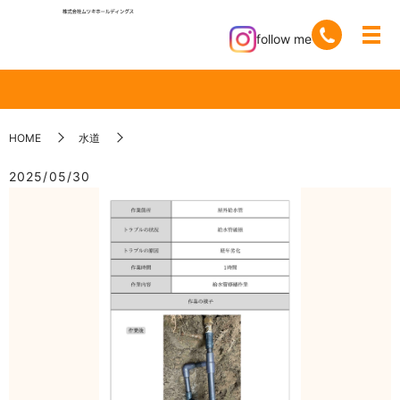
follow me
HOME
水道
2025/05/30