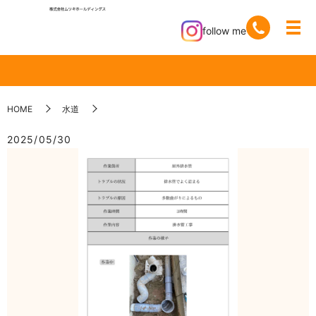
follow me
HOME
水道
2025/05/30