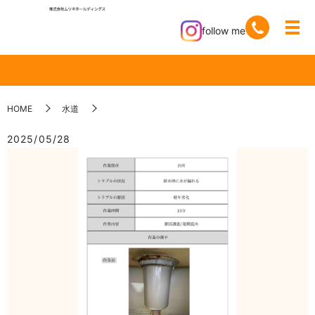
follow me
HOME
水道
2025/05/28