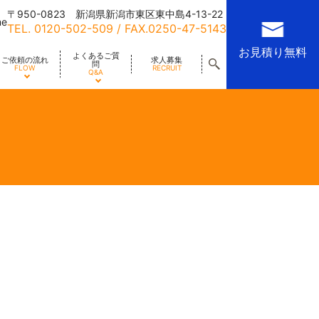
〒950-0823 新潟県新潟市東区東中島4-13-22
me
TEL.
0120-502-509
/ FAX.0250-47-5143
お見積り無料
よくあるご質
ご依頼の流れ
求人募集
問
FLOW
RECRUIT
Q&A