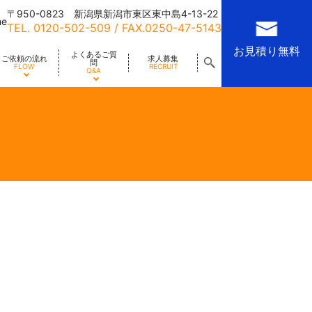
〒950-0823 新潟県新潟市東区東中島4-13-22
me
TEL.
0120-502-509
/ FAX.0250-47-5143
お見積り無料
よくあるご質
ご依頼の流れ
求人募集
問
FLOW
RECRUIT
Q&A