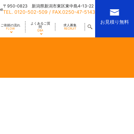
〒950-0823 新潟県新潟市東区東中島4-13-22
me
TEL.
0120-502-509
/ FAX.0250-47-5143
お見積り無料
よくあるご質
ご依頼の流れ
求人募集
問
FLOW
RECRUIT
Q&A