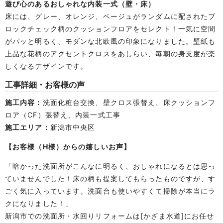
遊び心のあるおしゃれな内装一式（壁・床）
床には、グレー、オレンジ、ベージュがランダムに配されたブ
ロックチェック柄のクッションフロアをセレクト！一気に空間
がパッと明るく、モダンな北欧風の印象になりました。壁紙も
上品な花柄のアクセントクロスをあしらい、毎朝の身支度が楽
しくなるデザインです。
工事詳細・お客様の声
施工内容：
洗面化粧台交換、壁クロス張替え、床クッションフ
ロア（CF）張替え、内装一式工事
施工エリア：
新潟市中央区
【お客様（H様）からの嬉しいお声】
「暗かった洗面所がこんなに明るく、おしゃれになるとは思っ
ていませんでした！床の柄も提案してもらったものですが、す
ごく気に入っています。洗面台も使いやすくて掃除が本当にラ
クになりました！」
新潟市での洗面所・水回りリフォームは[かざま水道]にお任せ