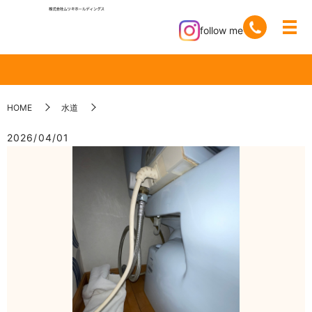
follow me
HOME
水道
2026/04/01