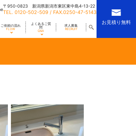
〒950-0823 新潟県新潟市東区東中島4-13-22
me
TEL.
0120-502-509
/ FAX.0250-47-5143
お見積り無料
よくあるご質
ご依頼の流れ
求人募集
問
FLOW
RECRUIT
Q&A