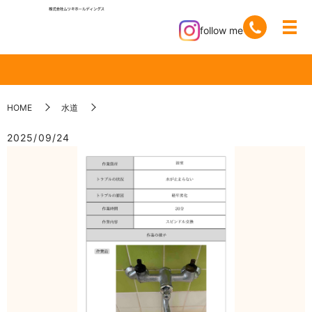
follow me
HOME
水道
2025/09/24