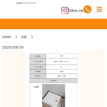
follow me
HOME
水道
2025/09/19