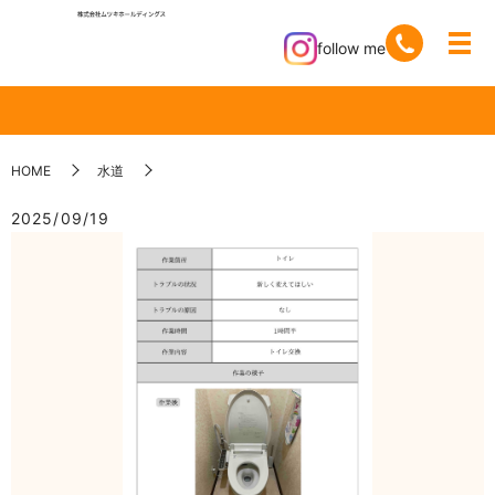
follow me
HOME
水道
2025/09/19