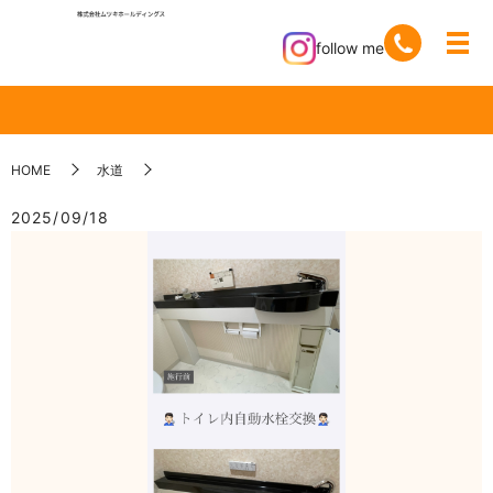
follow me
HOME
水道
2025/09/18