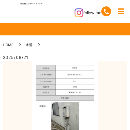
follow me
HOME
水道
2025/08/21