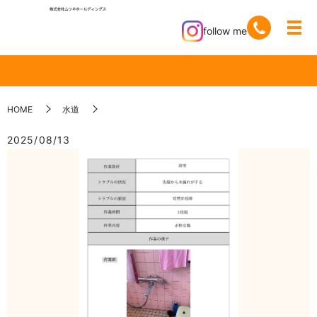
follow me
HOME
水道
2025/08/13