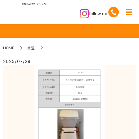
follow me
HOME
水道
2025/07/29