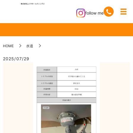
follow me
HOME
水道
2025/07/29