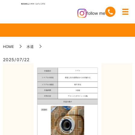
follow me
HOME
水道
2025/07/22