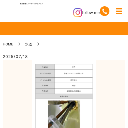
follow me
HOME
水道
2025/07/18