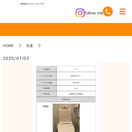
follow me
HOME
水道
2025/07/03