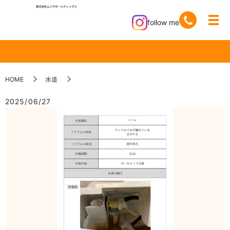
follow me
HOME
水道
2025/06/27