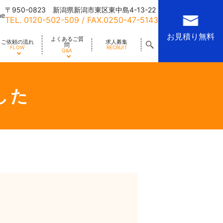
〒950-0823 新潟県新潟市東区東中島4-13-22
me
TEL.
0120-502-509
/ FAX.0250-47-5143
お見積り無料
よくあるご質
ご依頼の流れ
求人募集
問
FLOW
RECRUIT
Q&A
した