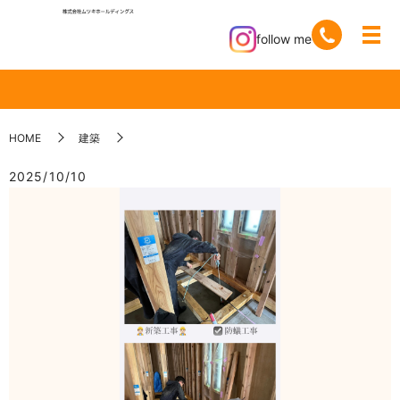
follow me
HOME
建築
2025/10/10