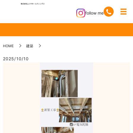
follow me
HOME
建築
2025/10/10