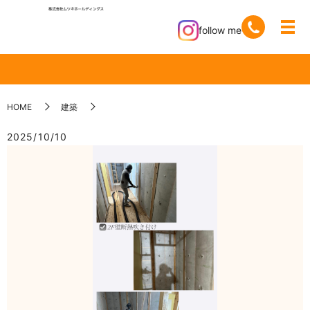
follow me
HOME
建築
2025/10/10