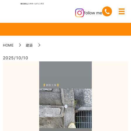
follow me
HOME
建築
2025/10/10