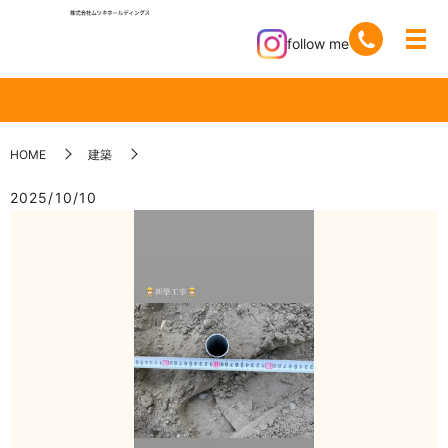
follow me
HOME
建築
2025/10/10