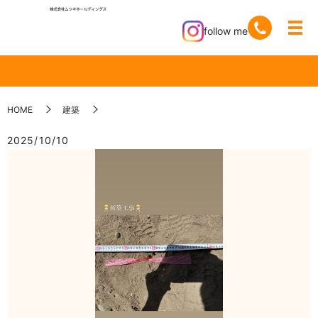
follow me
HOME
建築
2025/10/10